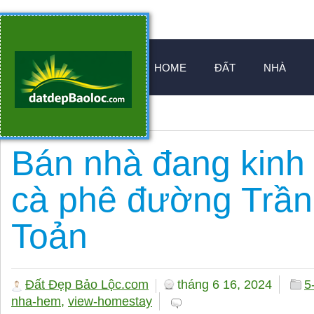
HOME
ĐẤT
NHÀ
Bán nhà đang kinh
cà phê đường Trầ
Toản
Đất Đẹp Bảo Lộc.com
tháng 6 16, 2024
5
nha-hem
,
view-homestay